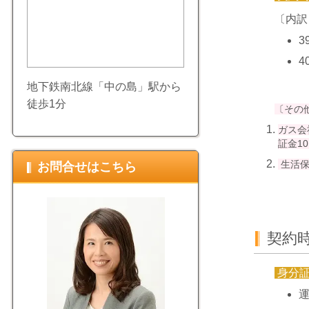
〔内訳
3
4
地下鉄南北線「中の島」駅から
徒歩1分
〔その
ガス会
証金1
生活保
お問合せはこちら
契約
身分