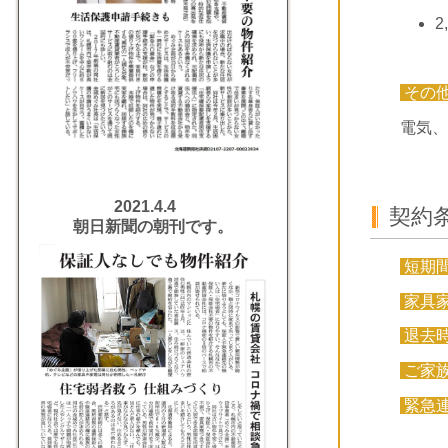
2
その
電気、
2021.4.4
契約
朝日新聞の朝刊です。
短期
家具
退去
ご家
緊急