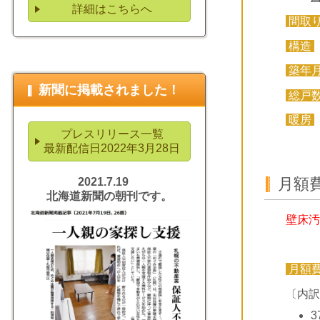
詳細はこちらへ
間取
構造
築年
新聞に掲載されました！
総戸
暖房
プレスリリース一覧
最新配信日2022年3月28日
月額
2021.7.19
北海道新聞の朝刊です。
壁床汚
月額
〔内訳
3