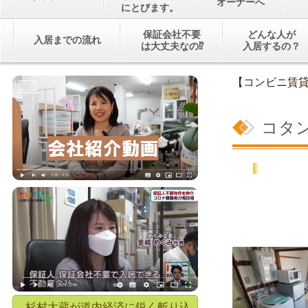
オーナーへ
にとびます。
保証会社不要
どんな人が
入居までの流れ
は大丈夫なの⁉
入居するの？
【コンビニ賃
コタ
杉村太蔵が道内経済に鋭く斬り込