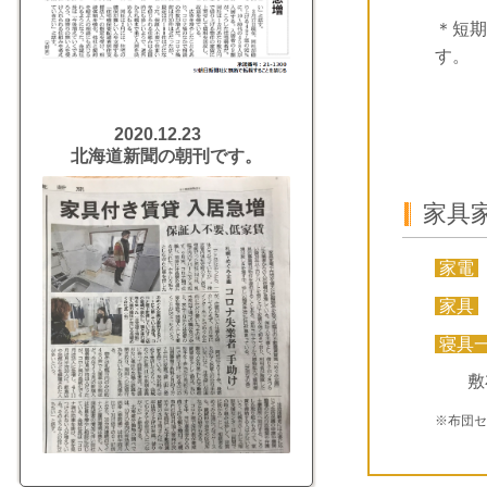
＊短期
す。
2020.12.23
北海道新聞の朝刊です。
家具
家電
家具
寝具
敷
※布団