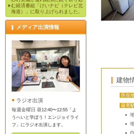
む経済番組「けいナビ（テレビ北
海道）」に取り上げられました。
メディア出演情報
建物
所在
ラジオ出演
最寄
毎週金曜日 昼
12:40〜12:55「よ
うへいと学ぼう！エンジョイライ
フ」にラジオ出演します。