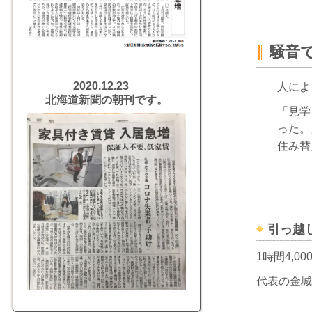
騒音
2020.12.23
人によ
北海道新聞の朝刊です。
「見学
った。
住み替
引っ越
1時間4,
代表の金城