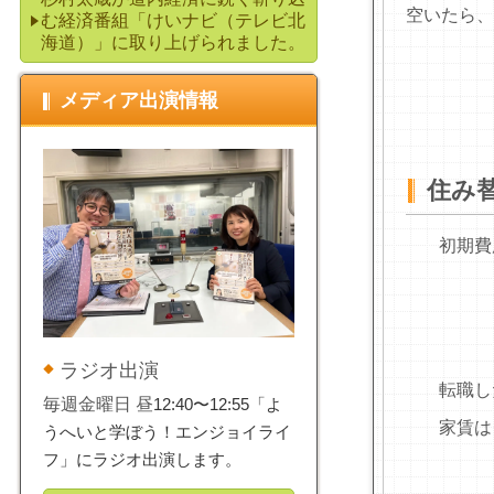
空いたら、
む経済番組「けいナビ（テレビ北
海道）」に取り上げられました。
メディア出演情報
住み
初期費
ラジオ出演
転職し
毎週金曜日 昼
12:40〜12:55「よ
家賃は
うへいと学ぼう！エンジョイライ
フ」にラジオ出演します。