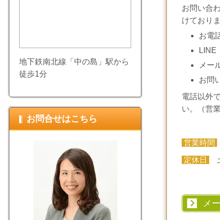
お問い合
けており
お電
LINE
地下鉄南北線「中の島」駅から
メー
徒歩1分
お問
電話以外
い。（営
お問合せはこちら
営業時間
定休日
土
メ