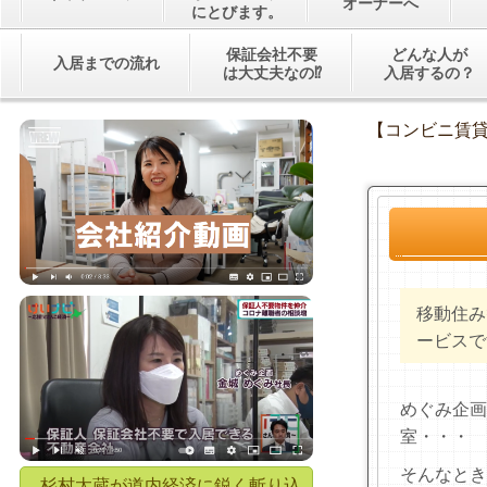
オーナーへ
にとびます。
保証会社不要
どんな人が
入居までの流れ
は大丈夫なの⁉
入居するの？
【コンビニ賃
移動住み
ービスで
めぐみ企画
室・・・
そんなとき
杉村太蔵が道内経済に鋭く斬り込