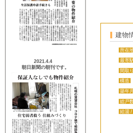
建物
所在
最寄
2021.4.4
朝日新聞の朝刊です。
間取
構造
築年
総戸
給湯 /