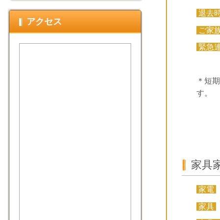
退去
アクセス
ご家
緊急
＊短期
す。
家具
家電
家具