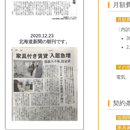
月額
月額
〔内訳
2020.12.23
3
北海道新聞の朝刊です。
2
その
電気、
契約
短期
家具