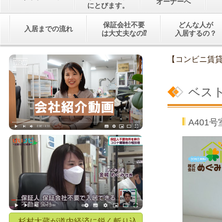
オーナーへ
にとびます。
保証会社不要
どんな人が
入居までの流れ
は大丈夫なの⁉
入居するの？
【コンビニ賃
ベス
A40
杉村太蔵が道内経済に鋭く斬り込