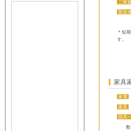
ご家
緊急
＊短期
す。
家具
家電
家具
寝具
敷