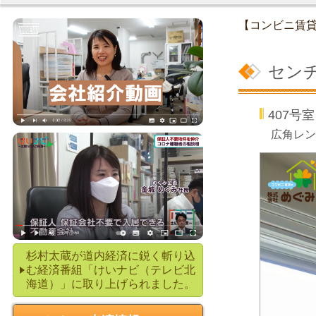
【コンビニ賃
セン
407
広角レン
杉村太蔵が道内経済に鋭く斬り込
む経済番組「けいナビ（テレビ北
海道）」に取り上げられました。