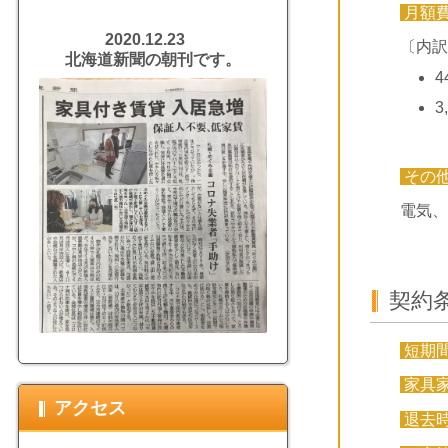
月額
2020.12.23
〔内訳
北海道新聞の朝刊です。
4
3
その
電気、
契約
短期
家具
アクセス
退去