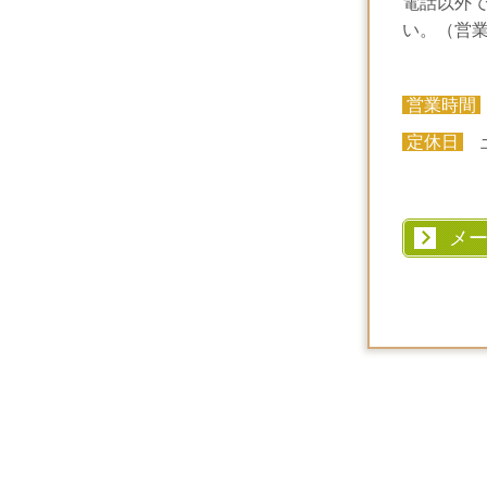
電話以外
い。（営
営業時間
定休日
土
メ