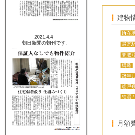
建物
所在
2021.4.4
朝日新聞の朝刊です。
最寄
間取
構造
築年
総戸
給湯 /
月額