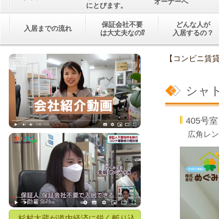
オーナーへ
にとびます。
保証会社不要
どんな人が
入居までの流れ
は大丈夫なの⁉
入居するの？
【コンビニ賃
シャ
405
広角レン
杉村太蔵が道内経済に鋭く斬り込