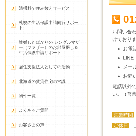
清掃料で住み替えサービス
01
札幌の生活保護申請同行サポー
ト
お問い合
けており
離婚したばかりの シングルマザ
ー（ファザー）のお部屋探し＆
お電
生活保護申請サポート
LINE
メー
居住支援法人としての活動
お問
北海道の賃貸住宅の常識
電話以外
い。（営
物件一覧
よくあるご質問
営業時間
お客さまの声
定休日
土