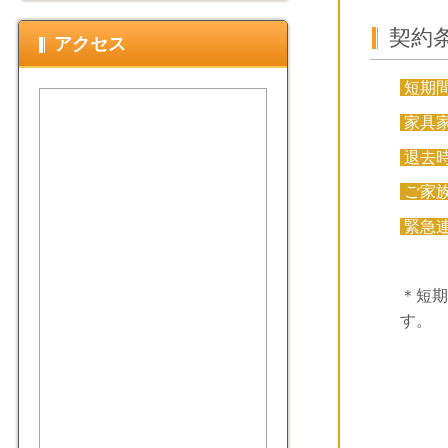
契約
アクセス
短期
家具
退去
ご家
緊急
＊短期
す。