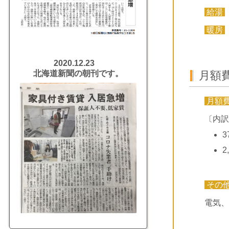
給湯
暖房
2020.12.23
月額
北海道新聞の朝刊です。
月額
〔内訳
3
2
その
電気、