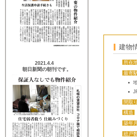
建物
所在
2021.4.4
朝日新聞の朝刊です。
最寄
間取
構造
築年
総戸