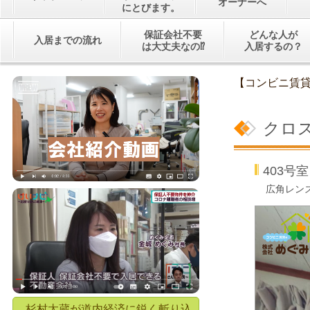
オーナーへ
にとびます。
保証会社不要
どんな人が
入居までの流れ
は大丈夫なの⁉
入居するの？
【コンビニ賃
クロ
403
広角レン
杉村太蔵が道内経済に鋭く斬り込