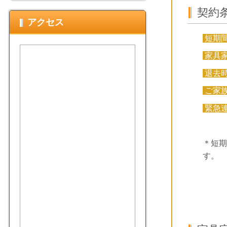
契約
アクセス
短期
家具
退去
ご家
緊急
＊短期
す。