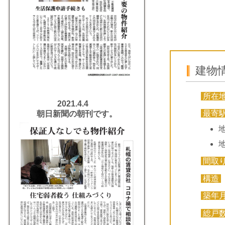
建物
所在
2021.4.4
最寄
朝日新聞の朝刊です。
間取
構造
築年
総戸