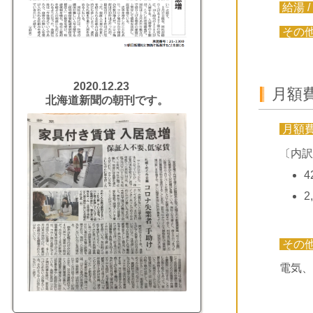
給湯 /
その
2020.12.23
月額
北海道新聞の朝刊です。
月額
〔内訳
4
2
その
電気、