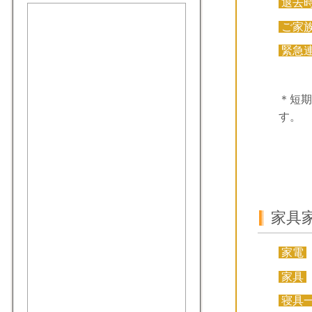
退去
ご家
緊急
＊短期
す。
家具
家電
家具
寝具