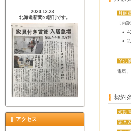
2020.12.23
月額
北海道新聞の朝刊です。
〔内訳
4
2
その
電気、
契約
短期
アクセス
家具