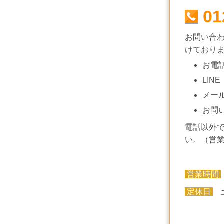
01
お問い合
けており
お電
LINE
メー
お問
電話以外
い。（営
営業時間
定休日
土