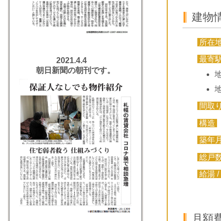
建物
所在
最寄
2021.4.4
朝日新聞の朝刊です。
間取
構造
築年
総戸
給湯 /
月額