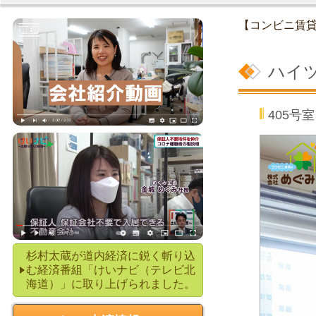
【コンビニ賃
ハイ
405
杉村太蔵が道内経済に鋭く斬り込
む経済番組「けいナビ（テレビ北
海道）」に取り上げられました。