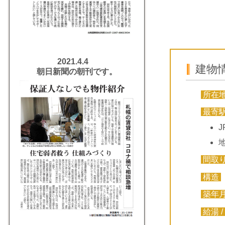
2021.4.4
建物
朝日新聞の朝刊です。
所在
最寄
間取
構造
築年
給湯 /