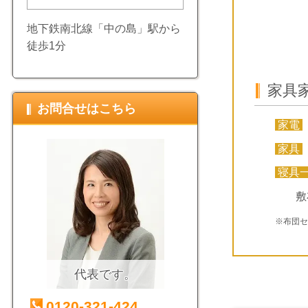
地下鉄南北線「中の島」駅から
徒歩1分
家具
お問合せはこちら
家電
家具
寝具
敷
※布団
代表です。
0120-321-424