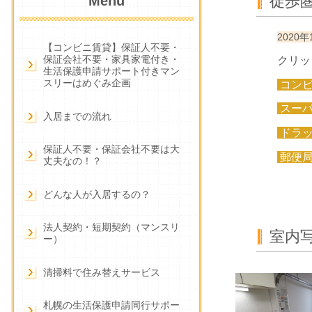
徒歩
Menu
2020年
【コンビニ賃貸】保証人不要・
保証会社不要・家具家電付き・
クリッ
生活保護申請サポート付きマン
スリーはめぐみ企画
コン
スー
入居までの流れ
ドラ
保証人不要・保証会社不要は大
郵便
丈夫なの！？
どんな人が入居するの？
法人契約・短期契約（マンスリ
室内写
ー）
清掃料で住み替えサービス
札幌の生活保護申請同行サポー