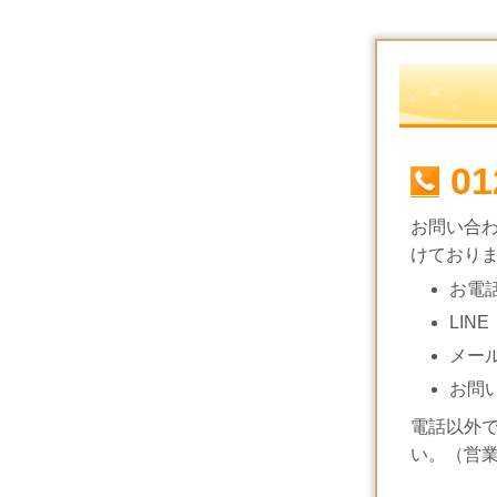
01
お問い合
けており
お電
LINE
メー
お問
電話以外
い。（営