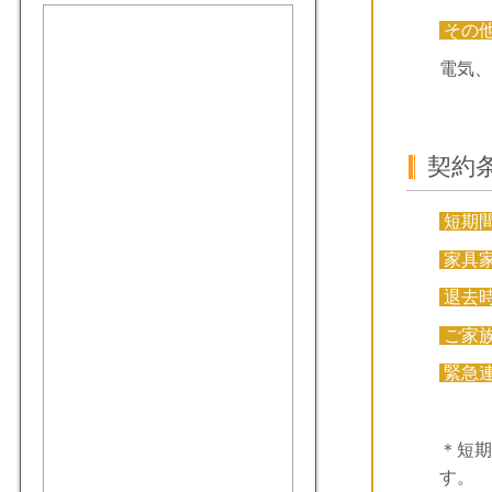
その
電気、
契約
短期
家具
退去
ご家
緊急
＊短期
す。