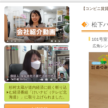
【コンビニ賃
松下
101号
広角レン
杉村太蔵が道内経済に鋭く斬り込
む経済番組「けいナビ（テレビ北
海道）」に取り上げられました。