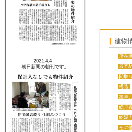
建物
所在
2021.4.4
最寄
朝日新聞の朝刊です。
間取
構造
築年
総戸
給湯 /
その