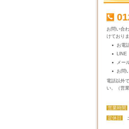
01
お問い合
けており
お電
LINE
メー
お問
電話以外
い。（営
営業時間
定休日
土