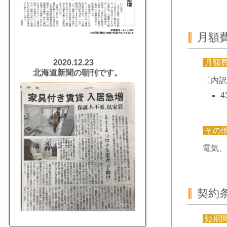
月額
月額
2020.12.23
北海道新聞の朝刊です。
〔内訳
4
その
電気、
契約
短期