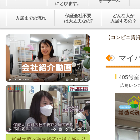
オーナーへ
にとびます。
保証会社不要
どんな人が
入居までの流れ
は大丈夫なの⁉
入居するの？
【コンビニ賃
マイ
405
広角レン
杉村太蔵が道内経済に鋭く斬り込