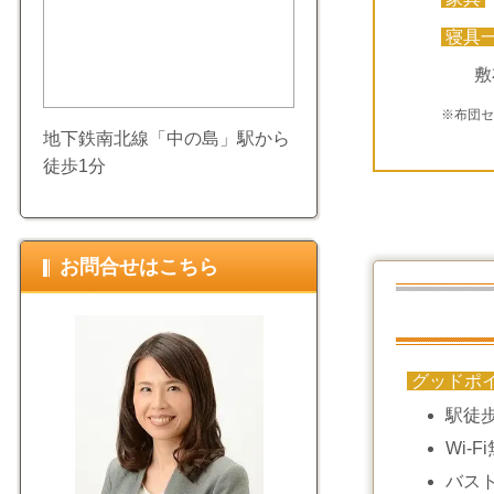
寝具
敷
※布団
地下鉄南北線「中の島」駅から
徒歩1分
お問合せはこちら
グッドポ
駅徒歩
Wi-F
バス