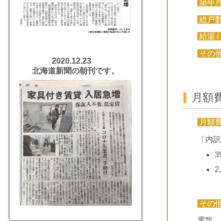
築年
総戸
給湯 /
その
2020.12.23
北海道新聞の朝刊です。
月額
月額
〔内訳
3
2
その
電気、