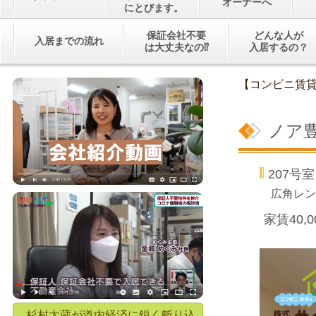
オーナーへ
にとびます。
保証会社不要
どんな人が
入居までの流れ
は大丈夫なの⁉
入居するの？
【コンビニ賃
ノア
207
広角レン
家賃40,
杉村太蔵が道内経済に鋭く斬り込