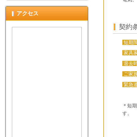
アクセス
契約
短期
家具
退去
ご家
緊急
＊短期
す。