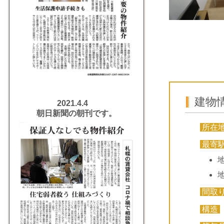
建物
2021.4.4
朝日新聞の朝刊です。
所在
最寄
間取
構造