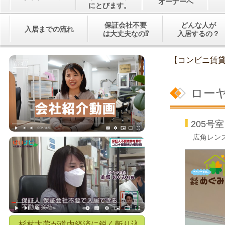
オーナーへ
にとびます。
保証会社不要
どんな人が
入居までの流れ
は大丈夫なの⁉
入居するの？
【コンビニ賃
ロー
205号室
広角レン
杉村太蔵が道内経済に鋭く斬り込