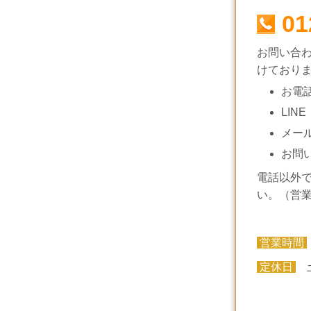
01
お問い合
けており
お電
LINE
メー
お問
電話以外
い。（営
営業時間
定休日
土