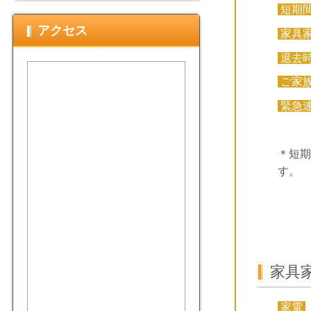
短期
アクセス
家具
退去
ご家
緊急
＊短期
す。
家具
家電