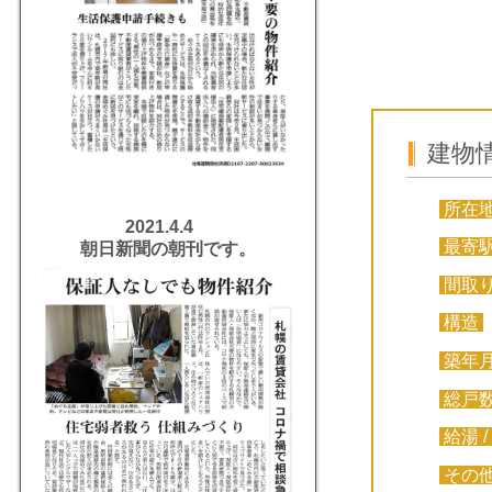
建物
所在
2021.4.4
最寄
朝日新聞の朝刊です。
間取
構造
築年
総戸
給湯 /
その