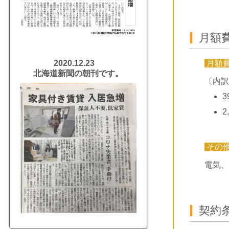
月額
月額
2020.12.23
北海道新聞の朝刊です。
〔内訳
3
2
その
電気、
契約