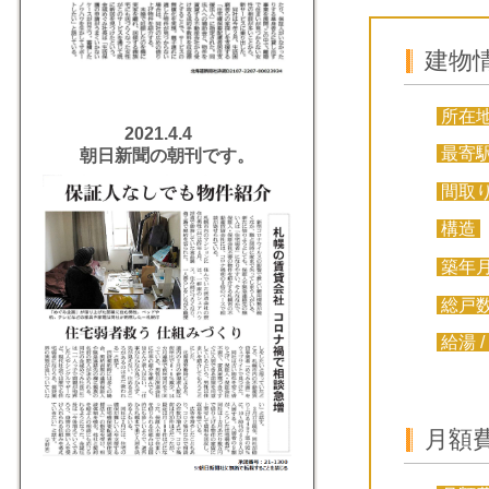
建物
所在
2021.4.4
最寄
朝日新聞の朝刊です。
間取
構造
築年
総戸
給湯 /
月額