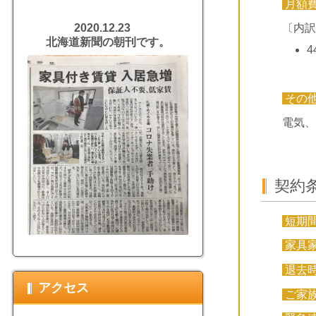
月額
〔内訳
2020.12.23
北海道新聞の朝刊です。
4
その
電気、
契約
短期
家具
退去
アクセス
ご家