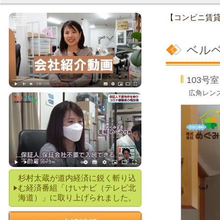
【コンビニ賃
ベル
103
広角レン
杉村太蔵が道内経済に鋭く斬り込
む経済番組「けいナビ（テレビ北
海道）」に取り上げられました。