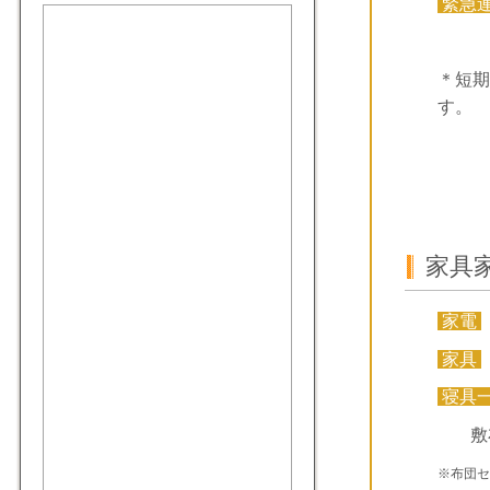
緊急
＊短期
す。
家具
家電
家具
寝具
敷
※布団