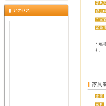
家具
アクセス
退去
ご家
緊急
＊短期
す。
家具
家電
家具