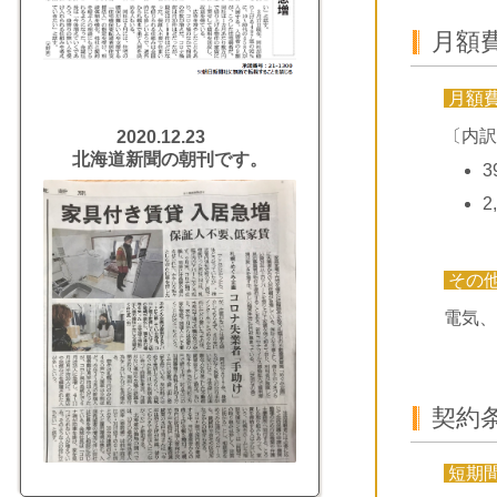
月額
月額
〔内訳
2020.12.23
北海道新聞の朝刊です。
3
2
その
電気、
契約
短期