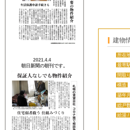
建物
所在
2021.4.4
最寄
朝日新聞の朝刊です。
間取
構造
築年
総戸
給湯 /