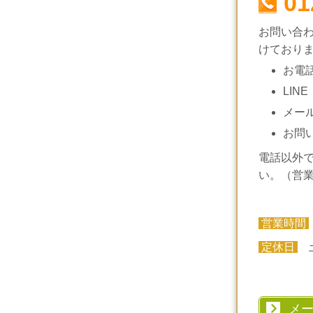
01
お問い合
けており
お電
LINE
メー
お問
電話以外
い。（営
営業時間
定休日
土
メ