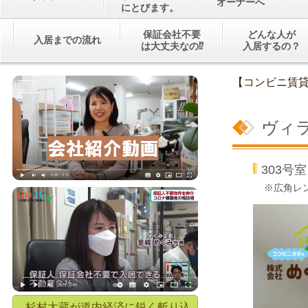
オーナーへ
にとびます。
保証会社不要
どんな人が
入居までの流れ
は大丈夫なの⁉
入居するの？
【コンビニ賃
ヴィ
303
※広角レ
杉村太蔵が道内経済に鋭く斬り込